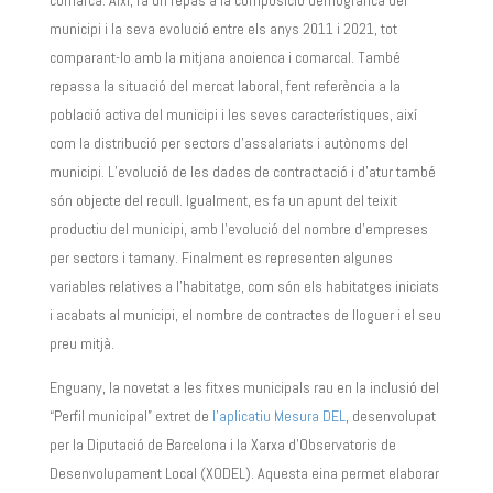
comarca. Així, fa un repàs a la composició demogràfica del
municipi i la seva evolució entre els anys 2011 i 2021, tot
comparant-lo amb la mitjana anoienca i comarcal. També
repassa la situació del mercat laboral, fent referència a la
població activa del municipi i les seves característiques, així
com la distribució per sectors d’assalariats i autònoms del
municipi. L’evolució de les dades de contractació i d’atur també
són objecte del recull. Igualment, es fa un apunt del teixit
productiu del municipi, amb l’evolució del nombre d’empreses
per sectors i tamany. Finalment es representen algunes
variables relatives a l’habitatge, com són els habitatges iniciats
i acabats al municipi, el nombre de contractes de lloguer i el seu
preu mitjà.
Enguany, la novetat a les fitxes municipals rau en la inclusió del
“Perfil municipal” extret de
l’aplicatiu Mesura DEL
, desenvolupat
per la Diputació de Barcelona i la Xarxa d’Observatoris de
Desenvolupament Local (XODEL). Aquesta eina permet elaborar