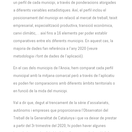
un perfil de cada municipi, a través de ponderacions atorgades
a diferents variables estadístiques. Així, el perfil inclou el
posicionament del municipi en relació al mercat de treball, teixit
empresarial, especialització productiva, transició econòmica,
canvi climàtic,… així fins a 16 elements per poder establir
comparatives entre els diferents municipis. En aquest cas, la
majoria de dades fan referència a l’any 2020 (veure
metodologia i font de dades de l’aplicació).
En el cas dels municipis de l’Anoia, hem comparat cada perfil
municipal amb la mitjana comarcal però a través de l’aplicatiu
es poden fer comparacions amb diferents àmbits territorials o
en funció de la mida del municipi.
Val a dir que, degut al trencament de la sèrie d’assalariats,
autònoms i empreses que proporcionava l’Observatori del
Treball de la Generalitat de Catalunya i que va deixar de prestar
a partir del 3r trimestre del 2020, hi poden haver algunes