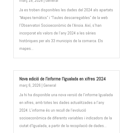
març 16, 2026
|
General
Ja es troben disponibles les dades del 2024 als apartats
“Mapes temàtics” i “Taules descarregables” de la web
l’Observatori Socioeconòmic de l’Anoia. Així, s’han
incorporat els valors de l’any 2024 a les sèries
històriques per als 33 municipis de la comarca. Els
mapes...
Nova edició de l’informe l’Igualada en xifres 2024
març 6, 2026
|
General
Ja hi ha disponible una nova versió de l’informe Igualada
en xifres, amb totes les dades actualitzades a l’any
2024. L’informe és un recull de l’evolució
socioeconòmica de diferents variables i indicadors de la
ciutat d’Igualada, a partir de la recopilació de dades...