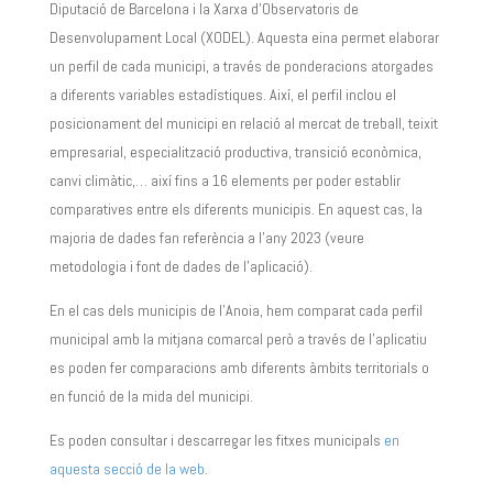
Diputació de Barcelona i la Xarxa d’Observatoris de
Desenvolupament Local (XODEL). Aquesta eina permet elaborar
un perfil de cada municipi, a través de ponderacions atorgades
a diferents variables estadístiques. Així, el perfil inclou el
posicionament del municipi en relació al mercat de treball, teixit
empresarial, especialització productiva, transició econòmica,
canvi climàtic,… així fins a 16 elements per poder establir
comparatives entre els diferents municipis. En aquest cas, la
majoria de dades fan referència a l’any 2023 (veure
metodologia i font de dades de l’aplicació).
En el cas dels municipis de l’Anoia, hem comparat cada perfil
municipal amb la mitjana comarcal però a través de l’aplicatiu
es poden fer comparacions amb diferents àmbits territorials o
en funció de la mida del municipi.
Es poden consultar i descarregar les fitxes municipals
en
aquesta secció de la web
.