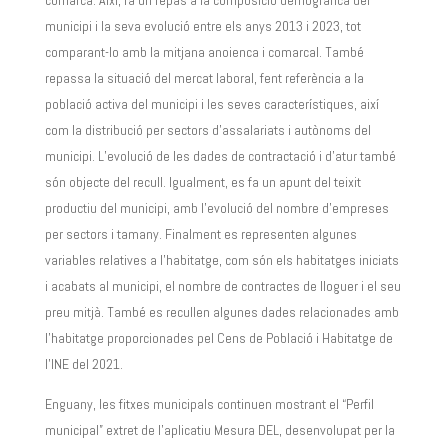
comarca. Així, fa un repàs a la composició demogràfica del
municipi i la seva evolució entre els anys 2013 i 2023, tot
comparant-lo amb la mitjana anoienca i comarcal. També
repassa la situació del mercat laboral, fent referència a la
població activa del municipi i les seves característiques, així
com la distribució per sectors d’assalariats i autònoms del
municipi. L’evolució de les dades de contractació i d’atur també
són objecte del recull. Igualment, es fa un apunt del teixit
productiu del municipi, amb l’evolució del nombre d’empreses
per sectors i tamany. Finalment es representen algunes
variables relatives a l’habitatge, com són els habitatges iniciats
i acabats al municipi, el nombre de contractes de lloguer i el seu
preu mitjà. També es recullen algunes dades relacionades amb
l’habitatge proporcionades pel Cens de Població i Habitatge de
l’INE del 2021.
Enguany, les fitxes municipals continuen mostrant el “Perfil
municipal” extret de l’aplicatiu Mesura DEL, desenvolupat per la