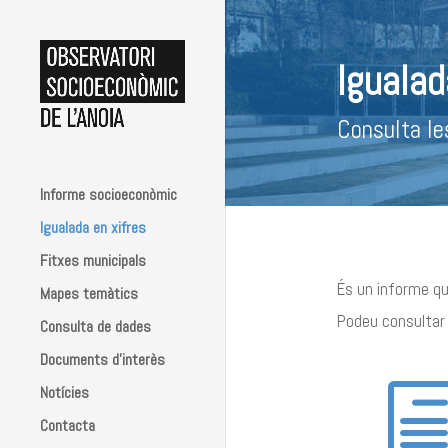
Igualad
Consulta le
Informe socioeconòmic
Igualada en xifres
Fitxes municipals
És un informe que
Mapes temàtics
Podeu consultar 
Consulta de dades
Documents d’interès
Notícies
Contacta