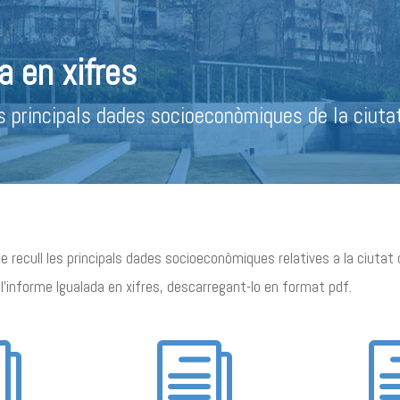
a en xifres
s principals dades socioeconòmiques de la ciutat
 recull les principals dades socioeconòmiques relatives a la ciutat d’
l’informe Igualada en xifres, descarregant-lo en format pdf.
i
i