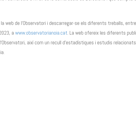
la web de l’Observatori i descarregar-se els diferents treballs, entre 
2023, a
www.observatorianoia.cat
. La web ofereix les diferents pub
l’Observatori, així com un recull d’estadístiques i estudis relacionat
ia.