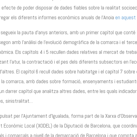
i efecte de poder disposar de dades fiables sobre la realitat socioe
egar els diferents informes econòmics anuals de l’Anoia
en aquest
3 segueix la pauta d’anys anteriors, amb un primer capítol que conté 
segon amb l’anàlisi de l’evolució demogràfica de la comarca i el terc
òmica. Els capítols 4 i 5 recullen dades relatives al mercat de treball 
zant l’atur, la contractació i el pes dels diferents subsectors en l’
’altres. El capítol 6 recull dades sobre habitatge i el capítol 7 sobre 
la comarca, amb dades sobre formació, ensenyaments i estudiants 
un darrer capítol que analitza altres dades, entre les quals indicado
s, sinistralitat…
mpulsat per l’Ajuntament d’Igualada, forma part de la Xarxa d’Observa
Econòmic Local (XODEL) de la Diputació de Barcelona, que coordina
als i comarcals a nivell de la demarcació de Barcelona i que compta