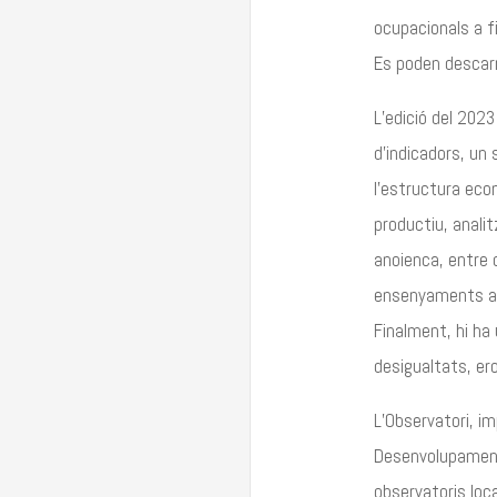
ocupacionals a f
Es poden descarr
L’edició del 202
d’indicadors, un 
l’estructura econ
productiu, analit
anoienca, entre d
ensenyaments a 
Finalment, hi ha 
desigualtats, ero
L’Observatori, i
Desenvolupament 
observatoris loc