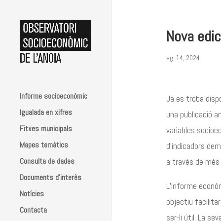
Nova edic
ag. 14, 2024
Informe socioeconòmic
Ja es troba disp
Igualada en xifres
una publicació a
Fitxes municipals
variables socioe
Mapes temàtics
d’indicadors demo
Consulta de dades
a través de més 
Documents d’interès
L’informe econòmi
Notícies
objectiu facilit
Contacta
ser-li útil. La s