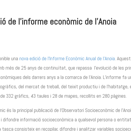
ió de l’informe econòmic de l’Anoia
onible una
nova edició de l’Informe Econòmic Anual de l’Anoia
. Aquest
mb més de 25 anys de continuïtat, que repassa l’evolució de les pri
conòmiques dels darrers anys a la comarca de l’Anoia. L’informe fa un
gràfics, del mercat de treball, del teixit productiu i de l’habitatge, 
de 332 gràfics, 43 taules i 28 de mapes, recollits en 280 pàgines.
c és la principal publicació de l’Observatori Socioeconòmic de l’Anoi
ar i difondre informació socioeconòmica a qualsevol persona o entitat
eva tasca consisteix en recopilar, difondre i analitzar variables socio