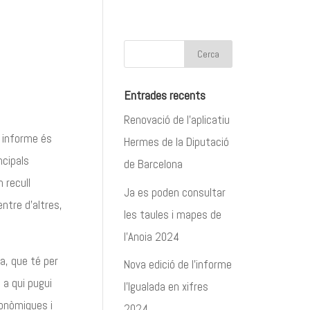
Entrades recents
Renovació de l’aplicatiu
 informe és
Hermes de la Diputació
ncipals
de Barcelona
 recull
Ja es poden consultar
entre d’altres,
les taules i mapes de
l’Anoia 2024
a, que té per
Nova edició de l’informe
 a qui pugui
l’Igualada en xifres
econòmiques i
2024