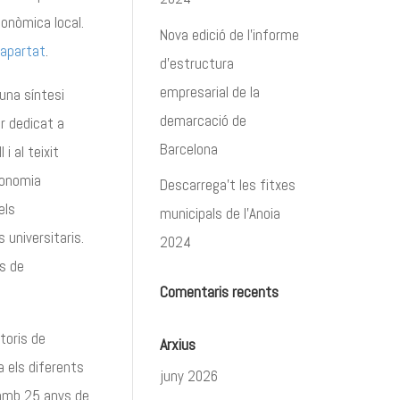
conòmica local.
Nova edició de l’informe
 apartat
.
d’estructura
empresarial de la
una síntesi
demarcació de
er dedicat a
Barcelona
i al teixit
economia
Descarrega’t les fitxes
els
municipals de l’Anoia
universitaris.
2024
rs de
Comentaris recents
toris de
Arxius
 els diferents
juny 2026
 amb 25 anys de