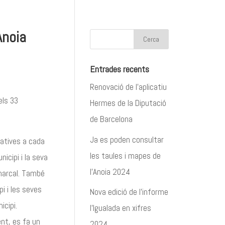
Anoia
Entrades recents
Renovació de l’aplicatiu
els 33
Hermes de la Diputació
de Barcelona
Ja es poden consultar
latives a cada
les taules i mapes de
icipi i la seva
l’Anoia 2024
omarcal. També
pi i les seves
Nova edició de l’informe
icipi.
l’Igualada en xifres
ent, es fa un
2024