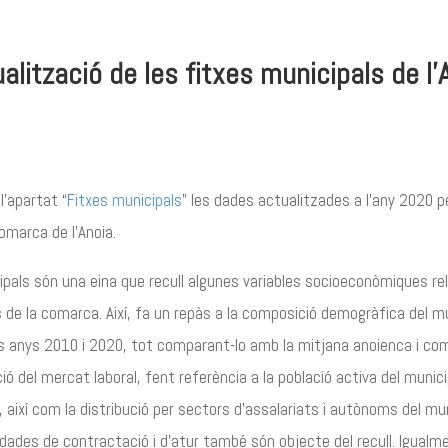
alització de les fitxes municipals de l’
l’apartat “
Fitxes municipals
” les dades actualitzades a l’any 2020 p
omarca de l’Anoia.
ipals són una eina que recull algunes variables socioeconòmiques re
 de la comarca. Així, fa un repàs a la composició demogràfica del mun
ls anys 2010 i 2020, tot comparant-lo amb la mitjana anoienca i c
ió del mercat laboral, fent referència a la població activa del munici
 així com la distribució per sectors d’assalariats i autònoms del mun
 dades de contractació i d’atur també són objecte del recull. Igualm