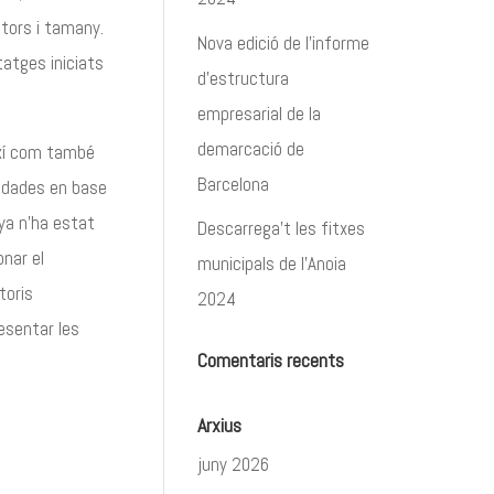
ctors i tamany.
Nova edició de l’informe
tatges iniciats
d’estructura
empresarial de la
demarcació de
així com també
Barcelona
e dades en base
nya n’ha estat
Descarrega’t les fitxes
onar el
municipals de l’Anoia
toris
2024
esentar les
Comentaris recents
Arxius
juny 2026