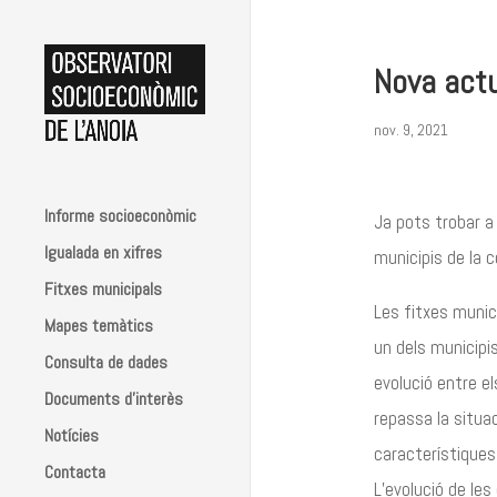
Nova actu
nov. 9, 2021
Informe socioeconòmic
Ja pots trobar a 
Igualada en xifres
municipis de la c
Fitxes municipals
Les fitxes munic
Mapes temàtics
un dels municipis
Consulta de dades
evolució entre e
Documents d’interès
repassa la situac
Notícies
característiques,
Contacta
L’evolució de les