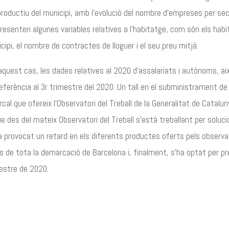
 productiu del municipi, amb l’evolució del nombre d’empreses per se
resenten algunes variables relatives a l’habitatge, com són els habi
cipi, el nombre de contractes de lloguer i el seu preu mitjà.
n aquest cas, les dades relatives al 2020 d’assalariats i autònoms, 
eferència al 3r trimestre del 2020. Un tall en el subministrament d
cal que ofereix l’Observatori del Treball de la Generalitat de Catalu
ue des del mateix Observatori del Treball s’està treballant per soluci
a provocat un retard en els diferents productes oferts pels observa
ls de tota la demarcació de Barcelona i, finalment, s’ha optat per pr
estre de 2020.