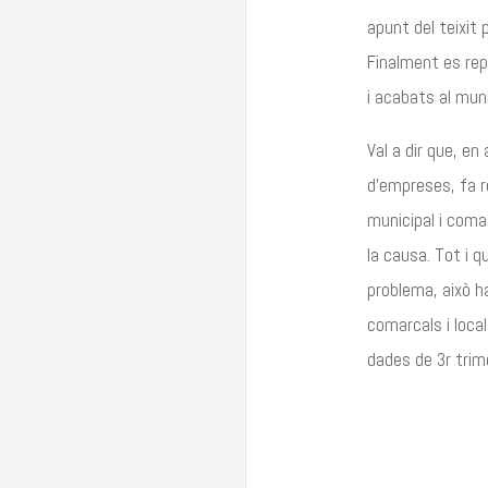
apunt del teixit
Finalment es rep
i acabats al muni
Val a dir que, e
d’empreses, fa r
municipal i comar
la causa. Tot i q
problema, això h
comarcals i loca
dades de 3r trim