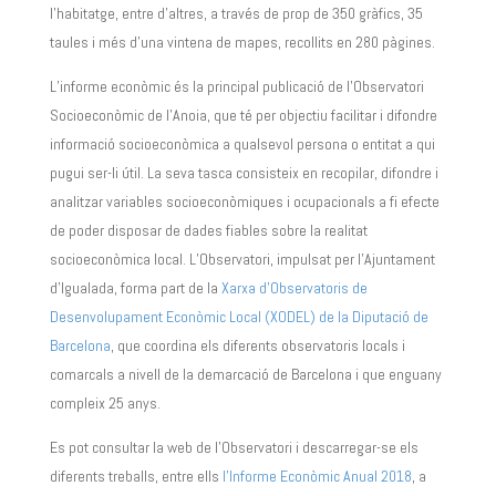
l’habitatge, entre d’altres, a través de prop de 350 gràfics, 35
taules i més d’una vintena de mapes, recollits en 280 pàgines.
L’informe econòmic és la principal publicació de l’Observatori
Socioeconòmic de l’Anoia, que té per objectiu facilitar i difondre
informació socioeconòmica a qualsevol persona o entitat a qui
pugui ser-li útil. La seva tasca consisteix en recopilar, difondre i
analitzar variables socioeconòmiques i ocupacionals a fi efecte
de poder disposar de dades fiables sobre la realitat
socioeconòmica local. L’Observatori, impulsat per l’Ajuntament
d’Igualada, forma part de la
Xarxa d’Observatoris de
Desenvolupament Econòmic Local (XODEL) de la Diputació de
Barcelona
, que coordina els diferents observatoris locals i
comarcals a nivell de la demarcació de Barcelona i que enguany
compleix 25 anys.
Es pot consultar la web de l’Observatori i descarregar-se els
diferents treballs, entre ells
l’Informe Econòmic Anual 2018
, a